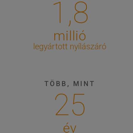
1,8
millió
legyártott nyílászáró
TÖBB, MINT
25
év