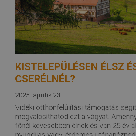
KISTELEPÜLÉSEN ÉLSZ É
CSERÉLNÉL?
2025. április 23.
Vidéki otthonfelújítási támogatás seg
megvalósíthatod ezt a vágyat. Amenny
főnél kevesebben élnek és van 25 év a
nyugdíjas vagy, érdemes utánanézned