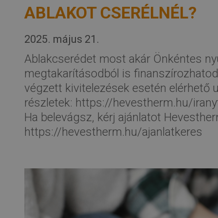
ABLAKOT CSERÉLNÉL?
2025. május 21.
Ablakcserédet most akár Önkéntes nyu
megtakarításodból is finanszírozhatod
végzett kivitelezések esetén elérhető 
részletek: https://hevestherm.hu/iran
Ha belevágsz, kérj ajánlatot Hevesther
https://hevestherm.hu/ajanlatkeres