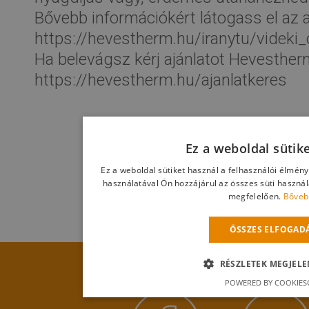
Bővebb információkért látogass el az a
https://hevestherm.hu/iranytu/videki
Ha belevágsz kérj ajánlatot Hevestherm
https://hevestherm.hu/ajanlatkeres
Ez a weboldal sütik
Ez a weboldal sütiket használ a felhasználói élmén
használatával Ön hozzájárul az összes süti haszná
megfelelően.
Bőveb
ÖSSZES ELFOGAD
RÉSZLETEK MEGJELE
POWERED BY COOKIES