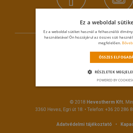
Ez a weboldal sütik
Ez a weboldal sütiket használ a felhasználói élmén
használatával Ön hozzájárul az összes süti haszná
megfelelően.
Bőveb
ÖSSZES ELFOGAD
RÉSZLETEK MEGJELE
POWERED BY COOKIES
© 2018
Hevestherm Kft.
Mind
3360 Heves, Egri út 18. • Telefon:
+36 20 286 
Adatvédelmi tájékoztató
•
Kapac