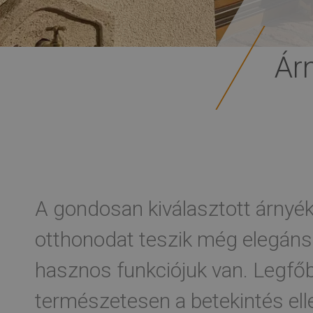
Ár
A gondosan kiválasztott árnyé
otthonodat teszik még elegán
hasznos funkciójuk van. Legfőb
természetesen a betekintés ell