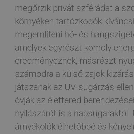
megőrzik privát szférádat a s
környéken tartózkodók kíváncsi
megemlíteni hő- és hangszigete
amelyek egyrészt komoly energ
eredményeznek, másrészt nyug
számodra a külső zajok kizárás
játszanak az UV-sugárzás ellen
óvják az élettered berendezései
nyílászárót is a napsugaraktól.
árnyékolók élhetőbbé és kénye