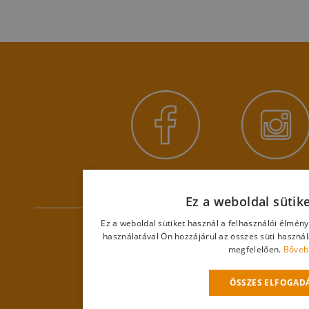
Ez a weboldal sütik
Ez a weboldal sütiket használ a felhasználói élmén
használatával Ön hozzájárul az összes süti haszná
megfelelően.
Bőveb
ÖSSZES ELFOGAD