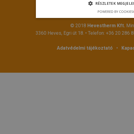
RÉSZLETEK MEGJELE
POWERED BY COOKIES
© 2018
Hevestherm Kft.
Mind
3360 Heves, Egri út 18. • Telefon:
+36 20 286 
Adatvédelmi tájékoztató
•
Kapac