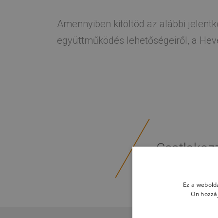
Amennyiben kitöltöd az alábbi jelentk
együttműködés lehetőségeiről, a Heves
Csatlakoz
Ez a webolda
Ön hozzáj