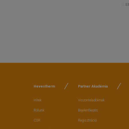
E
Hevestherm
Partner Akadémia
Hírek
Viszonteladóknak
Rólunk
Bejelentkezés
CSR
Regisztráció