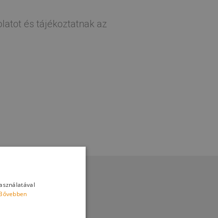
latot és tájékoztatnak az
használatával
Bővebben