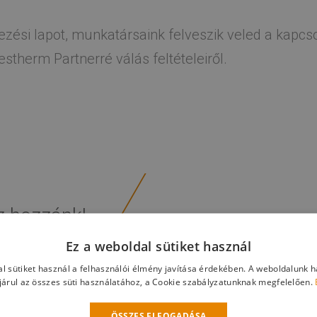
ezési lapot, munkatársaink felveszik veled a kapcso
therm Partnerré válás feltételeiről.
z hozzánk!
Ez a weboldal sütiket használ
l sütiket használ a felhasználói élmény javítása érdekében. A weboldalunk 
árul az összes süti használatához, a Cookie szabályzatunknak megfelelően.
ÖSSZES ELFOGADÁSA