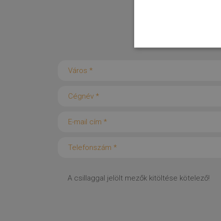
A csillaggal jelölt mezők kitöltése kötelező!