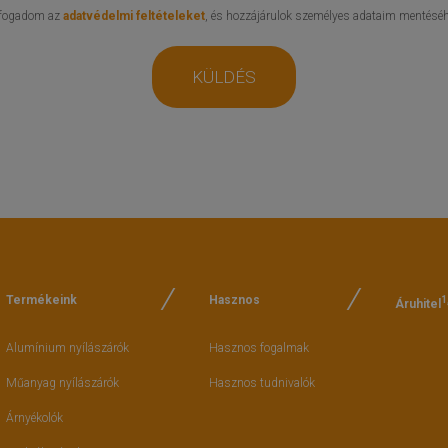
lfogadom az
adatvédelmi feltételeket
, és hozzájárulok személyes adataim mentéséh
KÜLDÉS
Termékeink
Hasznos
1
Áruhitel
Alumínium nyílászárók
Hasznos fogalmak
Műanyag nyílászárók
Hasznos tudnivalók
Árnyékolók