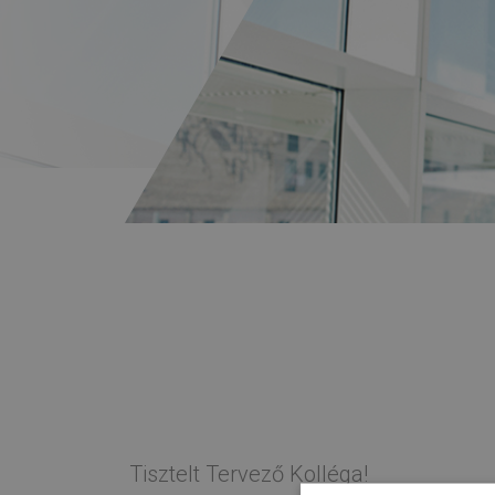
Tisztelt Tervező Kolléga!