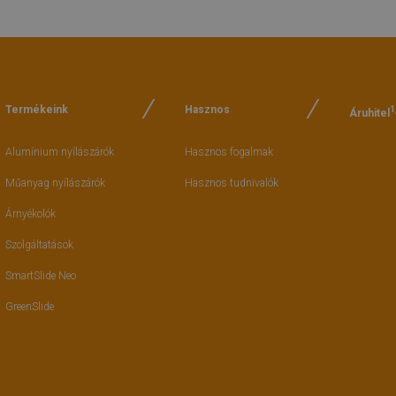
Termékeink
Hasznos
1
Áruhitel
Alumínium nyílászárók
Hasznos fogalmak
Műanyag nyílászárók
Hasznos tudnivalók
Árnyékolók
Szolgáltatások
SmartSlide Neo
GreenSlide