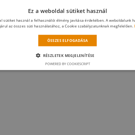
Ez a weboldal sütiket használ
et biztosan Ön is hasznosan alkalmazhatja munkája
l sütiket használ a felhasználói élmény javítása érdekében. A weboldalunk 
eket weboldalunkról díjmentesen letölthet.
árul az összes süti használatához, a Cookie szabályzatunknak megfelelően.
ÖSSZES ELFOGADÁSA
ez
regisztráljon
oldalunkra vagy
lépjen be
a jelszav
ai tagsági száma.
RÉSZLETEK MEGJELENÍTÉSE
POWERED BY COOKIESCRIPT