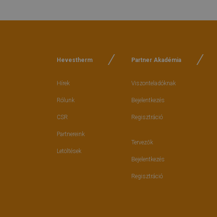
Hevestherm
Partner Akadémia
Hírek
Viszonteladóknak
Rólunk
Bejelentkezés
CSR
Regisztráció
Partnereink
Tervezők
Letöltések
Bejelentkezés
Regisztráció