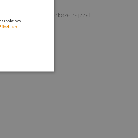
 során. Többféle szerkezetrajzzal
használatával
Bővebben
ával.