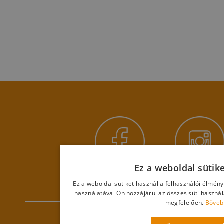
Ez a weboldal sütik
Ez a weboldal sütiket használ a felhasználói élmén
használatával Ön hozzájárul az összes süti haszná
megfelelően.
Bőveb