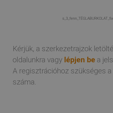
s_3_fenn_TÉGLABURKOLAT_fix_
Kérjük, a szerkezetrajzok letöl
oldalunkra vagy
lépjen be
a jel
A regisztrációhoz szükséges a
száma.