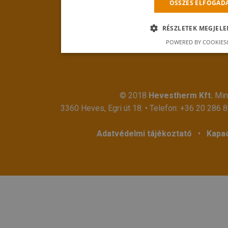
ÖSSZES ELFOGAD
RÉSZLETEK MEGJELE
POWERED BY COOKIES
© 2018
Hevestherm Kft.
Mind
3360 Heves, Egri út 18. • Telefon:
+36 20 286 
Adatvédelmi tájékoztató
•
Kapac